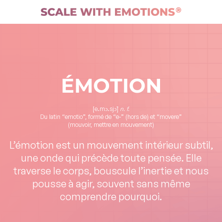
ÉMOTION
[e.mɔ.sjɔ̃]
n. f.
Du latin “emotio”, formé de “e-” (hors de) et “movere”
(mouvoir, mettre en mouvement)
L’émotion est un mouvement intérieur subtil,
une onde qui précède toute pensée. Elle
traverse le corps, bouscule l’inertie et nous
pousse à agir, souvent sans même
comprendre pourquoi.